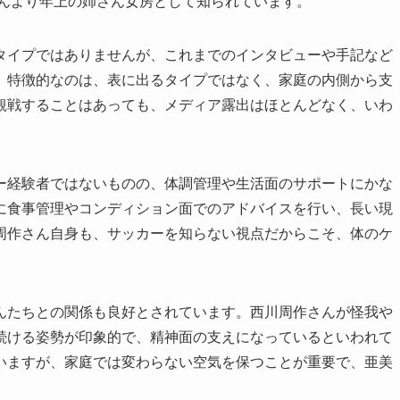
さんより年上の姉さん女房として知られています。
タイプではありませんが、これまでのインタビューや手記など
。特徴的なのは、表に出るタイプではなく、家庭の内側から支
観戦することはあっても、メディア露出はほとんどなく、いわ
。
ー経験者ではないものの、体調管理や生活面のサポートにかな
に食事管理やコンディション面でのアドバイスを行い、長い現
周作さん自身も、サッカーを知らない視点だからこそ、体のケ
。
んたちとの関係も良好とされています。西川周作さんが怪我や
続ける姿勢が印象的で、精神面の支えになっているといわれて
いますが、家庭では変わらない空気を保つことが重要で、亜美
。