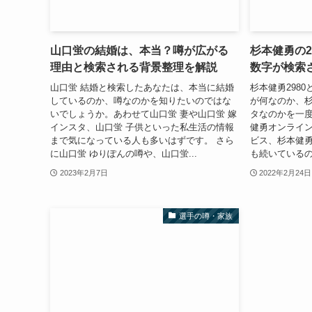
山口蛍の結婚は、本当？噂が広がる
杉本健勇の2
理由と検索される背景整理を解説
数字が検索
山口蛍 結婚と検索したあなたは、本当に結婚
杉本健勇298
しているのか、噂なのかを知りたいのではな
が何なのか、杉
いでしょうか。あわせて山口蛍 妻や山口蛍 嫁
タなのかを一
インスタ、山口蛍 子供といった私生活の情報
健勇オンライ
まで気になっている人も多いはずです。 さら
ビス、杉本健
に山口蛍 ゆりぽんの噂や、山口蛍...
も続いているの
2023年2月7日
2022年2月24日
選手の噂・家族