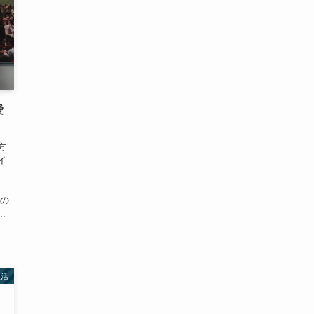
愛
方
イ
の
この
.
生活