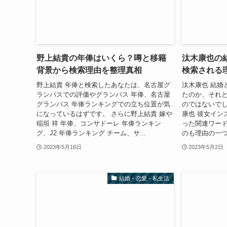
野上結貴の年俸はいくら？噂と移籍
汰木康也の
背景から検索理由を整理真相
検索される
野上結貴 年俸と検索したあなたは、名古屋グ
汰木康也 結婚
ランパスでの評価やグランパス 年俸、名古屋
たのか、それ
グランパス 年俸ランキングでの立ち位置が気
のではないでし
になっているはずです。 さらに野上結貴 嫁や
康也 彼女イン
稲垣 祥 年俸、コンサドーレ 年俸ランキン
った関連ワー
グ、J2 年俸ランキング チーム、サ...
のも理由の一つで
2023年5月16日
2023年5月2日
結婚・恋愛・私生活