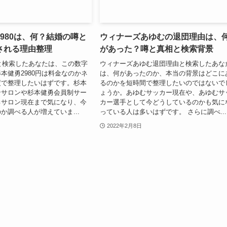
980は、何？結婚の噂と
ウィナーズあゆむの退団理由は、
される理由整理
があった？噂と真相と検索背景
0と検索したあなたは、この数字
ウィナーズあゆむ退団理由と検索したあな
本健勇2980円は料金なのかネ
は、何があったのか、本当の背景はどこに
度で整理したいはずです。杉本
るのかを短時間で整理したいのではないで
ンサロンや杉本健勇会員制サー
ょうか。あゆむサッカー現在や、あゆむサ
勇サロン現在まで気になり、今
カー選手として今どうしているのかも気に
か調べる人が増えていま...
っている人は多いはずです。 さらに調べ...
2022年2月8日