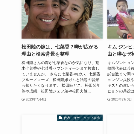
松田陸の嫁は、七菜香？噂が広がる
キム ジン
理由と検索背景を整理
由と噂なぜ
松田陸さんの嫁が七菜香なのか気になり、荒
キムジンヒョ
木七菜香や七菜香セブンティーンまで検索し
韓国代表は兵
ていませんか。 さらに七菜香やばい、七菜香
試合数まで調べ
ブルーノマーズ、松田陸嫁ガムと話題の背景
ョンジン兵役
も知りたくなります。 松田陸どこ、松田陸年
キズとの違いも
俸や成績、松田陸ジェフ弟や松田力嫁...
ヒョンの兵役は
2023年7月4日
2023年7月3日
代表・海外・クラブ事情