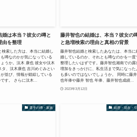
結婚は本当？彼女の噂と
藤井智也の結婚は、本当？彼女の
理由を整理
と急増検索の理由と真相の背景
と検索した方は、本当に結婚し
藤井智也結婚と検索したあなたは、本当に
とも噂なのかが気になっている
婚しているのか、それとも噂なのかを一度
ょうか。汰木 康也 彼女や汰木
整理したいはずです。藤井智也湘南での露
スタ、汰木康也 吉川めぐみとい
増加をきっかけに、私生活まで気になった
ドが並び、情報が錯綜している
も多いのではないでしょうか。 同時に藤
す。 さらに汰木...
也年俸や藤井 智也 年俸、藤井智也成績...
2023年3月12日
選手の噂・家族
経歴・現在・