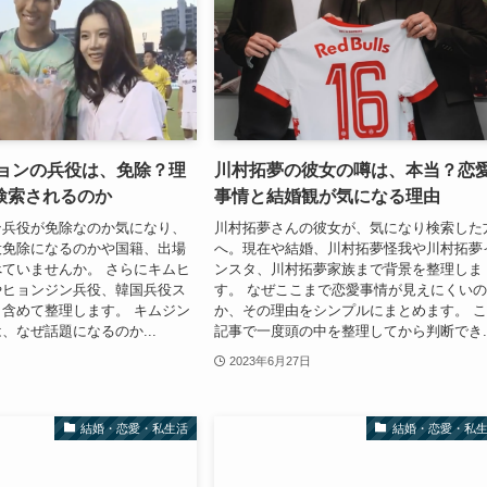
ヒョンの兵役は、免除？理
川村拓夢の彼女の噂は、本当？恋
検索されるのか
事情と結婚観が気になる理由
ン兵役が免除なのか気になり、
川村拓夢さんの彼女が、気になり検索した
役免除になるのかや国籍、出場
へ。現在や結婚、川村拓夢怪我や川村拓夢
ていませんか。 さらにキムヒ
ンスタ、川村拓夢家族まで背景を整理しま
やヒョンジン兵役、韓国兵役ス
す。 なぜここまで恋愛事情が見えにくい
含めて整理します。 キムジン
か、その理由をシンプルにまとめます。 
、なぜ話題になるのか...
記事で一度頭の中を整理してから判断でき..
2023年6月27日
結婚・恋愛・私生活
結婚・恋愛・私